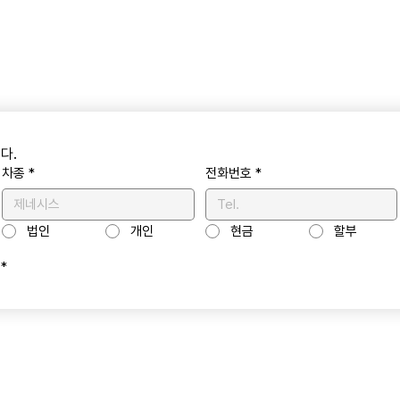
다.
차종
*
전화번호
*
법인
개인
현금
할부
*