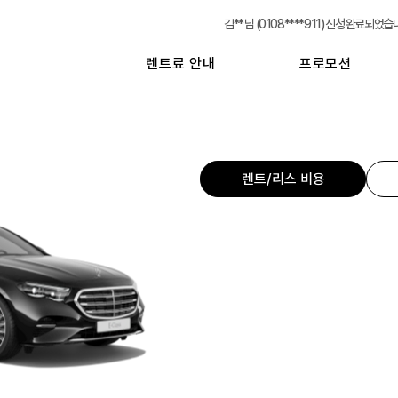
실시간 신청현황
김** 님 (0108****911) 신청 완료되었습
렌트료 안내
프로모션
렌트/리스 비용