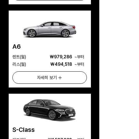
A6
​렌트(월)
₩979,286
​~부터
리스(월)
₩494,518
​~부터
자세히 보기
S-Class