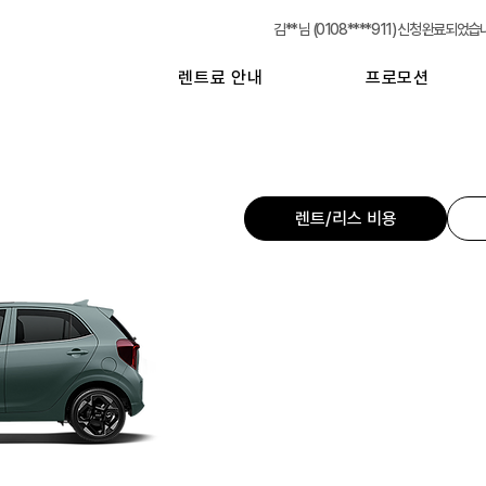
실시간 신청현황
김** 님 (0108****911) 신청 완료되었습
렌트료 안내
프로모션
렌트/리스 비용