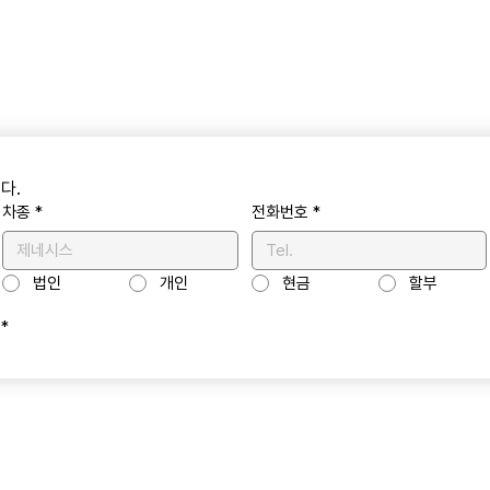
다.
차종
*
전화번호
*
법인
개인
현금
할부
*